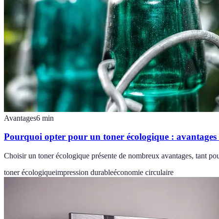
Avantages
6
min
Pourquoi opter pour un toner écologique : avantages e
Choisir un toner écologique présente de nombreux avantages, tant pou
toner écologique
impression durable
économie circulaire