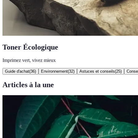
Toner Écologique
Imprimez vert, vivez mieux
Guide d'achat
(
36
)
Environnement
(
32
)
Astuces et conseils
(
25
)
Consei
Articles à la une